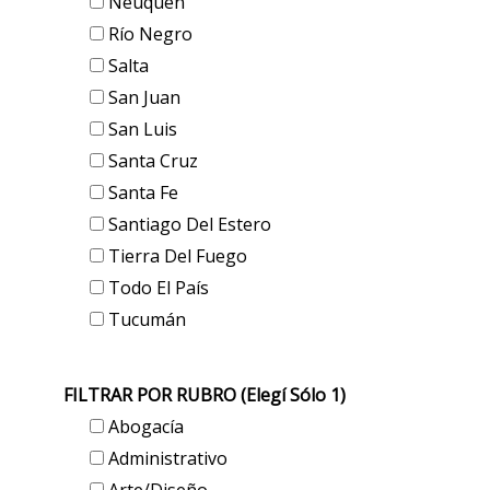
Neuquén
Río Negro
Salta
San Juan
San Luis
Santa Cruz
Santa Fe
Santiago Del Estero
Tierra Del Fuego
Todo El País
Tucumán
FILTRAR POR RUBRO (elegí Sólo 1)
Abogacía
Administrativo