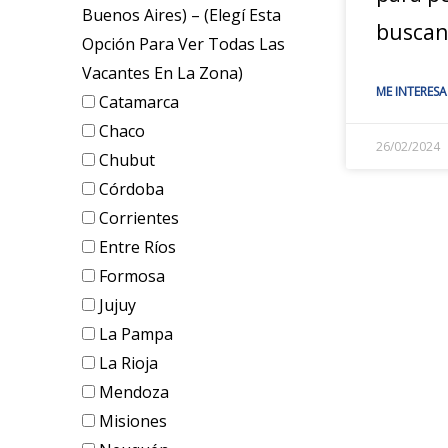
Buenos Aires) – (elegí Esta
buscan
Opción Para Ver Todas Las
Vacantes En La Zona)
ME INTERESA
Catamarca
Chaco
26/02/2024
Chubut
Córdoba
Corrientes
Entre Ríos
Formosa
Jujuy
La Pampa
La Rioja
Mendoza
Misiones