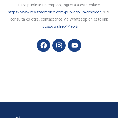
Para publicar un empleo, ingresá a este enlace
https://www.revistaempleo.com/publicar-un-empleo/
, si tu
consulta es otra,
contactanos vía Whatsapp en este link
https://wa.link/14aoi8
F
I
Y
a
n
o
c
s
u
e
t
t
b
a
u
o
g
b
o
r
e
k
a
m