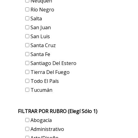
Neuquén
Río Negro
Salta
San Juan
San Luis
Santa Cruz
Santa Fe
Santiago Del Estero
Tierra Del Fuego
Todo El País
Tucumán
FILTRAR POR RUBRO (elegí Sólo 1)
Abogacía
Administrativo