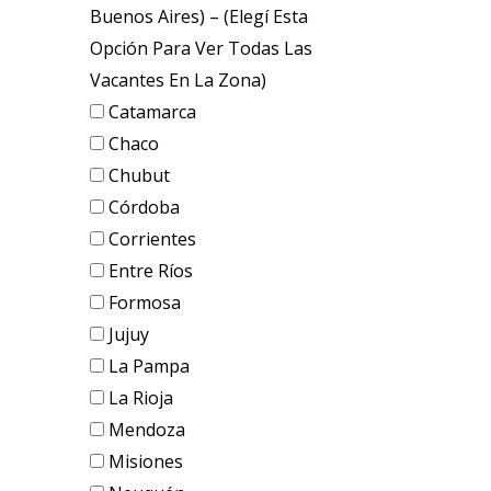
Buenos Aires) – (elegí Esta
Opción Para Ver Todas Las
Vacantes En La Zona)
Catamarca
Chaco
Chubut
Córdoba
Corrientes
Entre Ríos
Formosa
Jujuy
La Pampa
La Rioja
Mendoza
Misiones