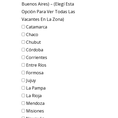
Buenos Aires) – (elegí Esta
Opción Para Ver Todas Las
Vacantes En La Zona)
Catamarca
Chaco
Chubut
Córdoba
Corrientes
Entre Ríos
Formosa
Jujuy
La Pampa
La Rioja
Mendoza
Misiones