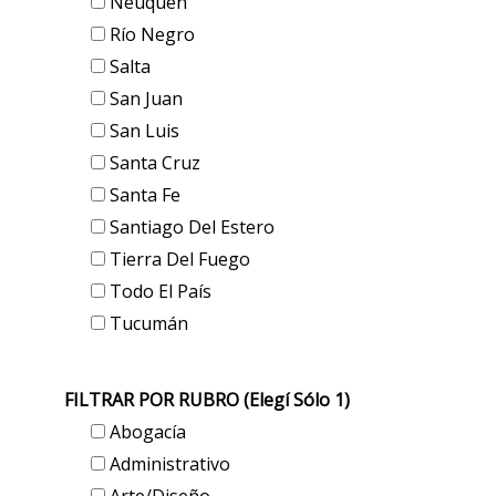
Neuquén
Río Negro
Salta
San Juan
San Luis
Santa Cruz
Santa Fe
Santiago Del Estero
Tierra Del Fuego
Todo El País
Tucumán
FILTRAR POR RUBRO (elegí Sólo 1)
Abogacía
Administrativo