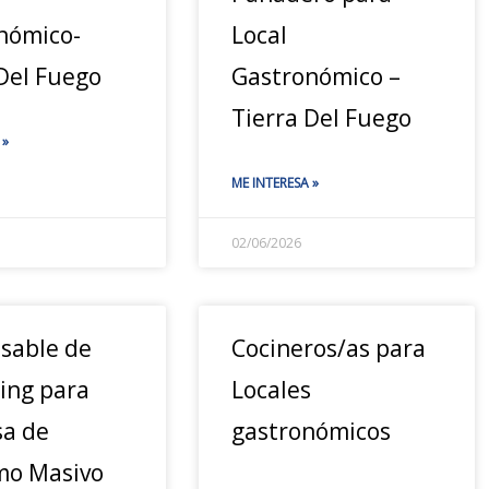
nómico-
Local
 Del Fuego
Gastronómico –
Tierra Del Fuego
 »
ME INTERESA »
02/06/2026
sable de
Cocineros/as para
ing para
Locales
a de
gastronómicos
o Masivo