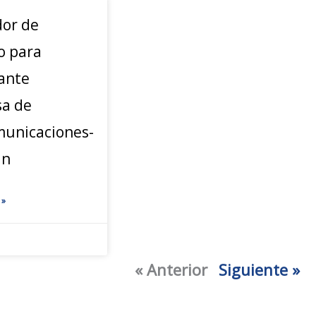
or de
o para
ante
a de
municaciones-
an
 »
« Anterior
Siguiente »