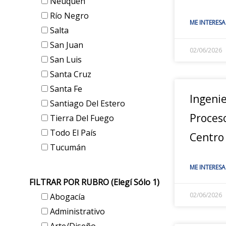
Neuquén
Río Negro
ME INTERESA
Salta
San Juan
02/06/2026
San Luis
Santa Cruz
Santa Fe
Ingeni
Santiago Del Estero
Proces
Tierra Del Fuego
Todo El País
Centro
Tucumán
ME INTERESA
FILTRAR POR RUBRO (elegí Sólo 1)
02/06/2026
Abogacía
Administrativo