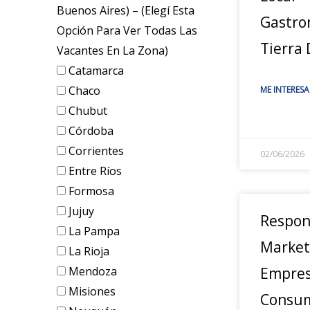
Buenos Aires) – (elegí Esta
Gastro
Opción Para Ver Todas Las
Tierra
Vacantes En La Zona)
Catamarca
Chaco
ME INTERESA
Chubut
Córdoba
Corrientes
02/06/2026
Entre Ríos
Formosa
Jujuy
Respon
La Pampa
Market
La Rioja
Mendoza
Empres
Misiones
Consum