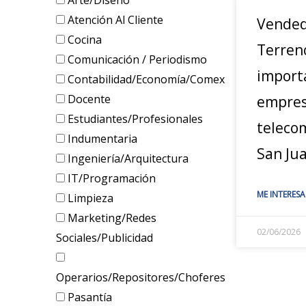
Arte/Diseño
Atención Al Cliente
Vended
Cocina
Terren
Comunicación / Periodismo
import
Contabilidad/Economía/Comex
Docente
empres
Estudiantes/Profesionales
teleco
Indumentaria
San Ju
Ingeniería/Arquitectura
IT/Programación
ME INTERESA
Limpieza
Marketing/Redes
02/06/2026
Sociales/Publicidad
Operarios/Repositores/Choferes
Pasantía