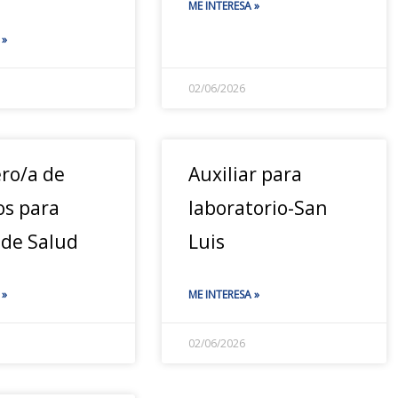
ME INTERESA »
 »
02/06/2026
ero/a de
Auxiliar para
os para
laboratorio-San
 de Salud
Luis
 »
ME INTERESA »
02/06/2026