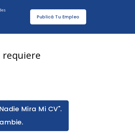
edes
Publicá Tu Empleo
 requiere
Nadie Mira Mi CV".
Cambie.