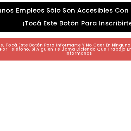
unos Empleos Sólo Son Accesibles Con 
¡Tocá Este Botón Para Inscribirt
as, Tocá Este Botón Para Informarte Y No Caer En Ningun
or Teléfono, Si Alguien Te Llama Diciendo Que Trabaja E
Informanos