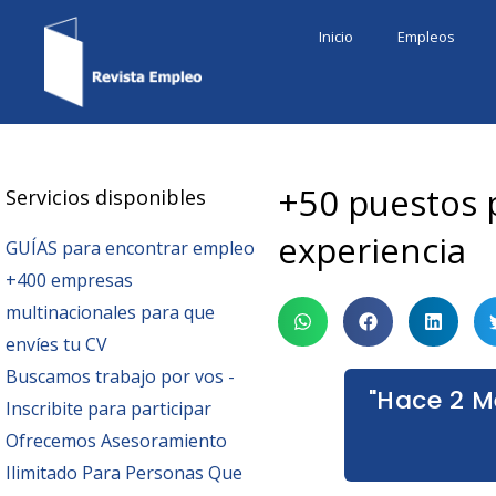
Ir
Inicio
Empleos
al
contenido
+50 puestos p
Servicios disponibles
experiencia
GUÍAS para encontrar empleo
+400 empresas
multinacionales para que
envíes tu CV
Buscamos trabajo por vos -
"Hace 2 M
Inscribite para participar
Ofrecemos Asesoramiento
Ilimitado Para Personas Que