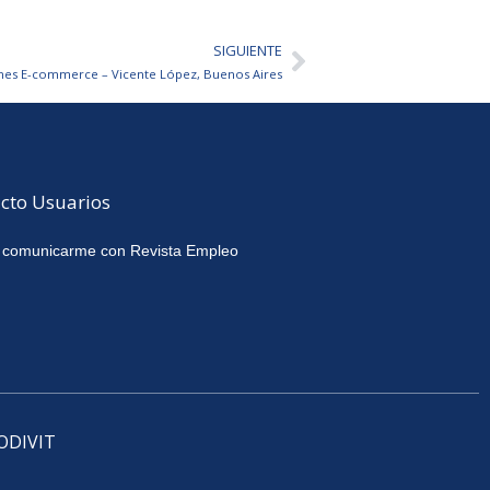
SIGUIENTE
Siguiente
ones E-commerce – Vicente López, Buenos Aires
cto Usuarios
 comunicarme con Revista Empleo
CODIVIT