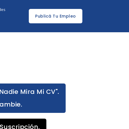
edes
Publicá Tu Empleo
Nadie Mira Mi CV".
Cambie.
Suscripción.