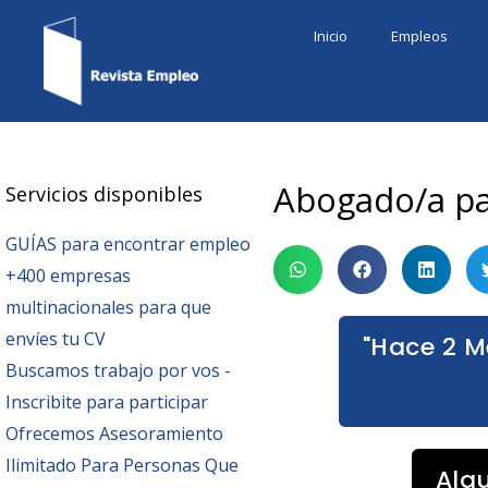
Ir
Inicio
Empleos
al
contenido
Abogado/a par
Servicios disponibles
GUÍAS para encontrar empleo
+400 empresas
multinacionales para que
envíes tu CV
"Hace 2 M
Buscamos trabajo por vos -
Inscribite para participar
Ofrecemos Asesoramiento
Ilimitado Para Personas Que
Alg