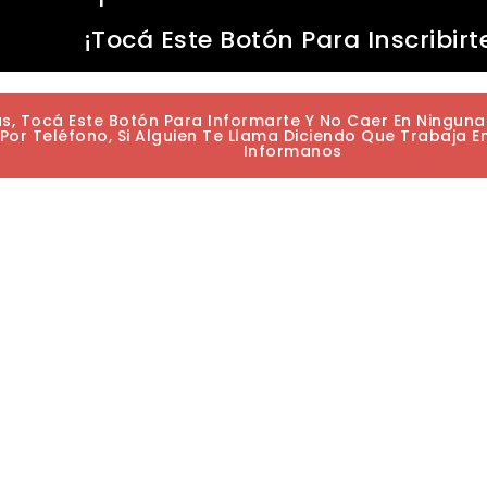
¡Tocá Este Botón Para Inscribirt
as, Tocá Este Botón Para Informarte Y No Caer En Ningun
or Teléfono, Si Alguien Te Llama Diciendo Que Trabaja E
Informanos