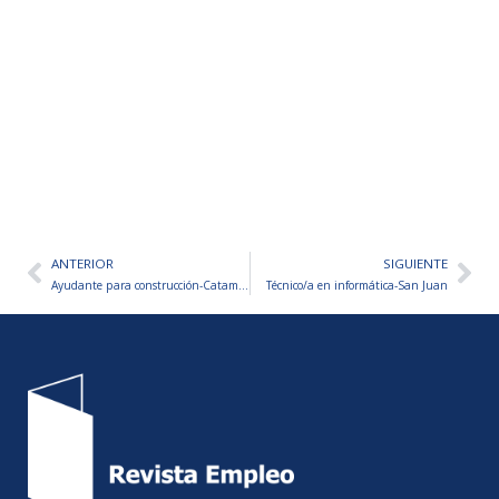
ANTERIOR
SIGUIENTE
Ant
Sig
Ayudante para construcción-Catamarca
Técnico/a en informática-San Juan