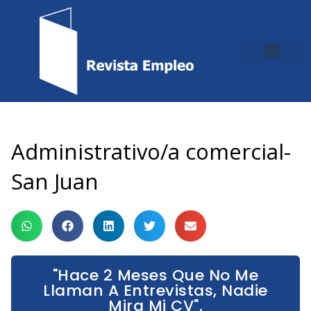
Ir
al
contenido
Administrativo/a comercial-
San Juan
"Hace 2 Meses Que No Me
Llaman A Entrevistas, Nadie
Mira Mi CV".