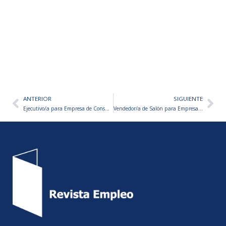
ANTERIOR
SIGUIENTE
Ant
Sig
Ejecutivo/a para Empresa de Consumo Masivo
Vendedor/a de Salón para Empresa de Soluciones de Limpieza Industrial