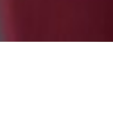
eo
 empezar
Partne
e sólo
evia.