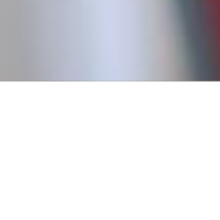
Conseguí tu primer empl
Creemos que todos tienen derecho a trabajar, y para eso es
fundamental pasar por un primer empleo que nos permita
a tener experiencia.
Por eso, en 2016, fundamos Revista Empleo con la misión d
publicar ofertas de trabajo que no requieren experiencia pr