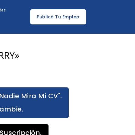
edes
Publicá Tu Empleo
ERRY»
Nadie Mira Mi CV".
Cambie.
Suscripción.