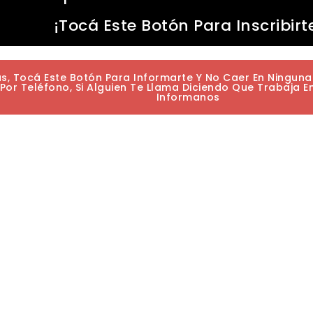
¡Tocá Este Botón Para Inscribirt
as, Tocá Este Botón Para Informarte Y No Caer En Ningun
or Teléfono, Si Alguien Te Llama Diciendo Que Trabaja E
Informanos