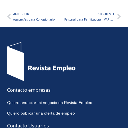
ANTERIOR
SIGUIENTE
Ant
Sig
Asesores/as para Concesionario
Personal para Panificadora – VARIOS PUESTOS A CUBRIR
Contacto empresas
Quiero anunciar mi negocio en Revista Empleo
Quiero publicar una oferta de empleo
Contacto Usuarios