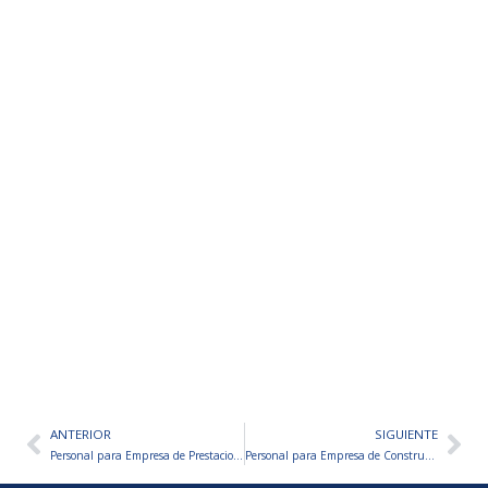
ANTERIOR
SIGUIENTE
Ant
Sig
Personal para Empresa de Prestaciones a Domicilio
Personal para Empresa de Construcción