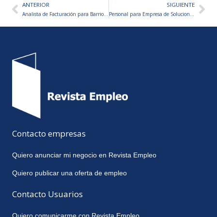
ANTERIOR
SIGUIENTE
Ant
Sig
Analista de Facturación para Barrio Cerrado – ZONA LOS CARDALES
Personal para Empresa de Soluciones Tecnológicas
Contacto empresas
Quiero anunciar mi negocio en Revista Empleo
Quiero publicar una oferta de empleo
Contacto Usuarios
Quiero comunicarme con Revista Empleo