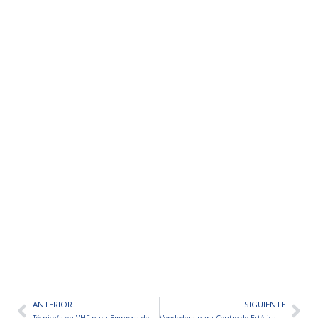
ANTERIOR
SIGUIENTE
Ant
Sig