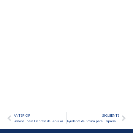
ANTERIOR
SIGUIENTE
Ant
Sig
Personal para Empresa de Servicios Intangibles
Ayudante de Cocina para Empresa Gastronómica