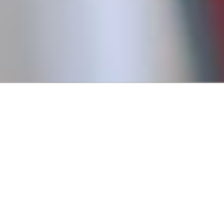
Conseguí tu primer empl
Creemos que todos tienen derecho a trabajar, y para eso es
fundamental pasar por un primer empleo que nos permita
a tener experiencia.
Por eso, en 2016, fundamos Revista Empleo con la misión d
publicar ofertas de trabajo que no requieren experiencia pr