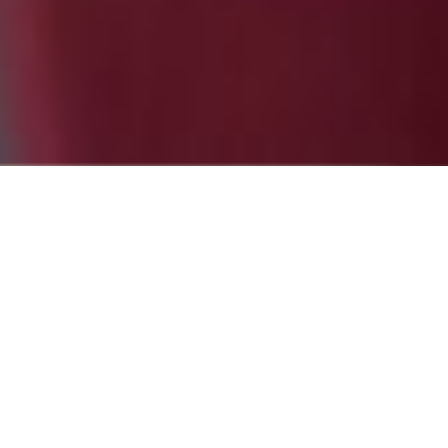
eo
 empezar
Partne
e sólo
evia.