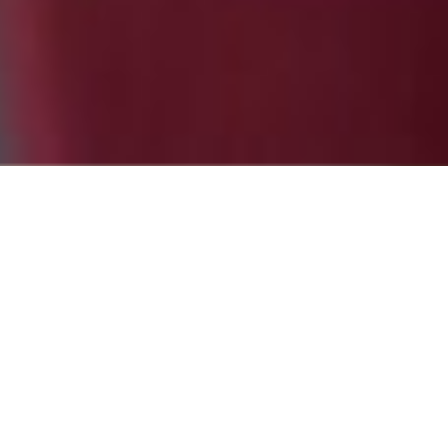
eo
 empezar
Partne
e sólo
evia.