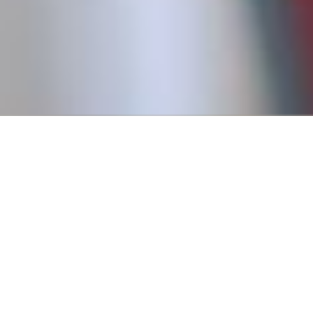
Conseguí tu primer empl
Creemos que todos tienen derecho a trabajar, y para eso es
fundamental pasar por un primer empleo que nos permita
a tener experiencia.
Por eso, en 2016, fundamos Revista Empleo con la misión d
publicar ofertas de trabajo que no requieren experiencia pr