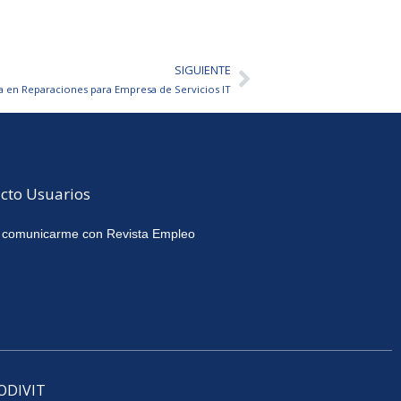
SIGUIENTE
Siguiente
a en Reparaciones para Empresa de Servicios IT
cto Usuarios
 comunicarme con Revista Empleo
CODIVIT