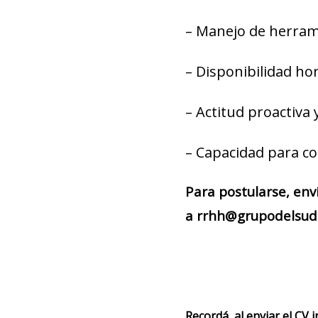
– Manejo de herrami
– Disponibilidad hor
– Actitud proactiva 
– Capacidad para con
Para postularse, env
a rrhh@grupodelsud.
Recordá, al enviar el CV 