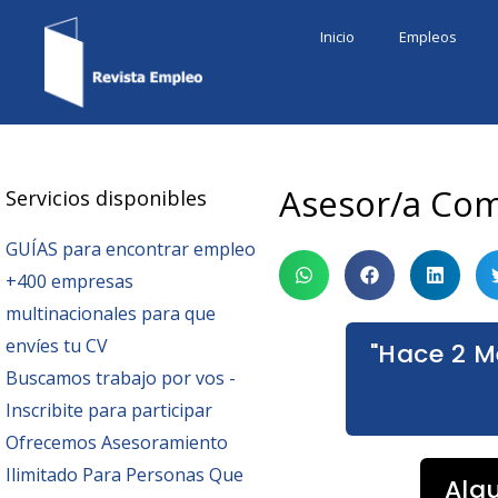
Ir
Inicio
Empleos
al
contenido
Asesor/a Com
Servicios disponibles
GUÍAS para encontrar empleo
+400 empresas
multinacionales para que
envíes tu CV
"Hace 2 M
Buscamos trabajo por vos -
Inscribite para participar
Ofrecemos Asesoramiento
Ilimitado Para Personas Que
Alg