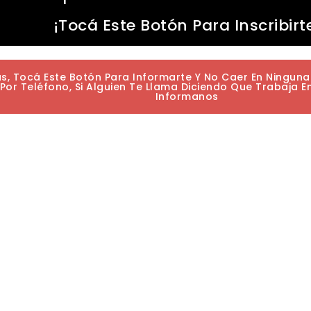
¡Tocá Este Botón Para Inscribirt
as, Tocá Este Botón Para Informarte Y No Caer En Ningun
or Teléfono, Si Alguien Te Llama Diciendo Que Trabaja E
Informanos