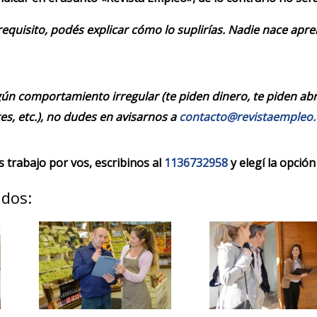
requisito, podés explicar cómo lo suplirías. Nadie nace apr
ún comportamiento irregular (te piden dinero, te piden abrir
es, etc.), no dudes en avisarnos a
contacto@revistaempleo
trabajo por vos, escribinos al
1136732958
y elegí la opción
ados: