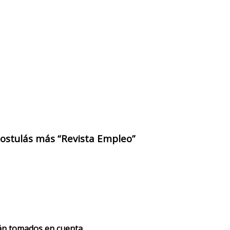
 postulás más “Revista Empleo”
rán tomados en cuenta.