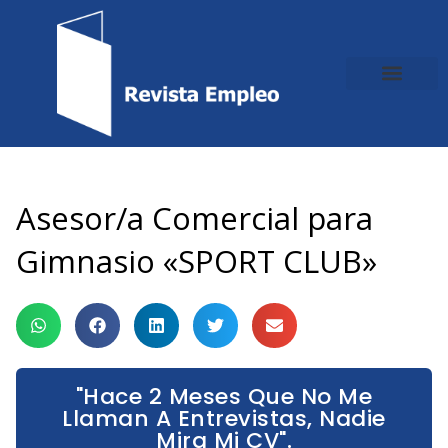
Ir
al
contenido
Asesor/a Comercial para
Gimnasio «SPORT CLUB»
"Hace 2 Meses Que No Me
Llaman A Entrevistas, Nadie
Mira Mi CV".