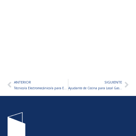
ANTERIOR
SIGUIENTE
Ant
Sig
Técnico/a Electromecánico/a para Empresa Nacional
Ayudante de Cocina para Local Gastronómico