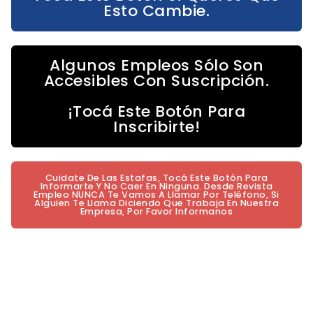
Esto Cambie.
Algunos Empleos Sólo Son
Accesibles Con Suscripción.
¡Tocá Este Botón Para
Inscribirte!
Cuidate De Las Estafas, Tocá Este Botón Para
Informarte Y No Caer En Ninguna. Desde Revista
Empleo NUNCA Te Vamos A Llamar Por Teléfono, Si
Alguien Te Llama Diciendo Que Trabaja En Nuestra
Empresa, Por Favor Informanos