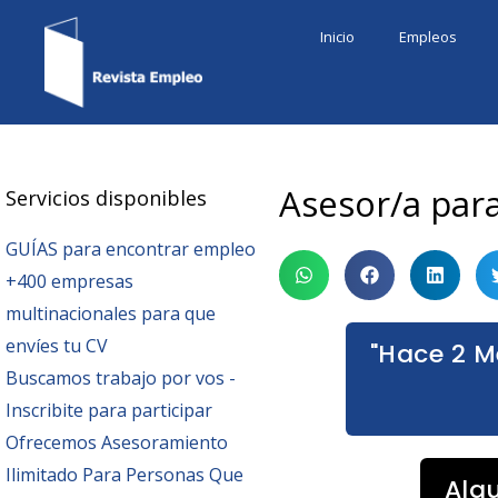
Ir
Inicio
Empleos
al
contenido
Asesor/a par
Servicios disponibles
GUÍAS para encontrar empleo
+400 empresas
multinacionales para que
envíes tu CV
"Hace 2 M
Buscamos trabajo por vos -
Inscribite para participar
Ofrecemos Asesoramiento
Ilimitado Para Personas Que
Alg