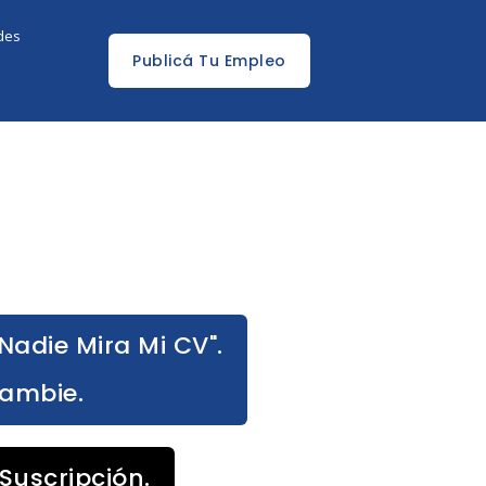
edes
Publicá Tu Empleo
Nadie Mira Mi CV".
Cambie.
Suscripción.