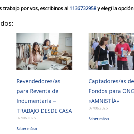
trabajo por vos, escribinos al
1136732958
y elegí la opción
ados:
Revendedores/as
Captadores/as d
para Reventa de
Fondos para ON
Indumentaria –
«AMNISTÍA»
07/08/2026
TRABAJO DESDE CASA
07/08/2026
Saber más »
Saber más »