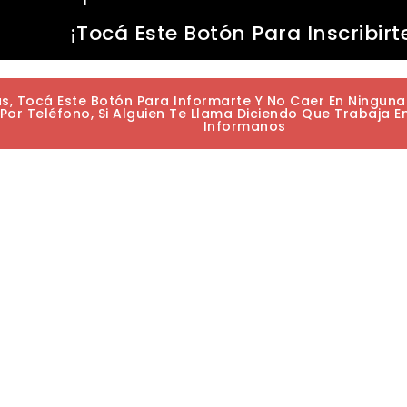
¡Tocá Este Botón Para Inscribirt
as, Tocá Este Botón Para Informarte Y No Caer En Ningun
or Teléfono, Si Alguien Te Llama Diciendo Que Trabaja E
Informanos