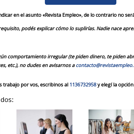
indicar en el asunto «Revista Empleo», de lo contrario no se
requisito, podés explicar cómo lo suplirías. Nadie nace apr
ún comportamiento irregular (te piden dinero, te piden abrir
es, etc.), no dudes en avisarnos a
contacto@revistaempleo
trabajo por vos, escribinos al
1136732958
y elegí la opción
ados: