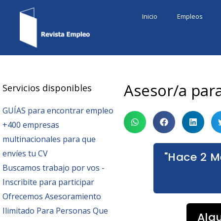
Ir
Inicio
Empleos
al
contenido
Asesor/a par
Servicios disponibles
GUÍAS para encontrar empleo
+400 empresas
multinacionales para que
envíes tu CV
"Hace 2 M
Buscamos trabajo por vos -
Inscribite para participar
Ofrecemos Asesoramiento
Ilimitado Para Personas Que
Alg