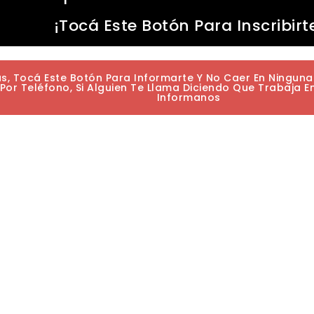
¡Tocá Este Botón Para Inscribirt
as, Tocá Este Botón Para Informarte Y No Caer En Ningun
or Teléfono, Si Alguien Te Llama Diciendo Que Trabaja E
Informanos