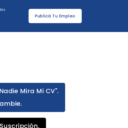
edes
Publicá Tu Empleo
Nadie Mira Mi CV".
Cambie.
Suscripción.