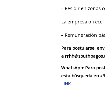
– Residir en zonas c
La empresa ofrece:
– Remuneración bás
Para postularse, env
a rrhh@southpagos.c
WhatsApp: Para postu
esta búsqueda en «R
LINK
.