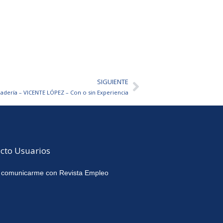
SIGUIENTE
Siguiente
nadería – VICENTE LÓPEZ – Con o sin Experiencia
cto Usuarios
 comunicarme con Revista Empleo