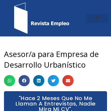
Ir
al
contenido
Asesor/a para Empresa de
Desarrollo Urbanístico
"Hace 2 Meses Que No Me
Llaman A Entrevistas, Nadie
Mira Mi CV".