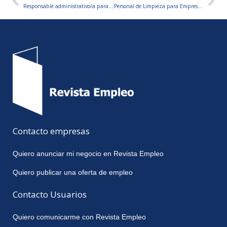
Ant
Sig
Responsable administrativo/a para sucursal-Tierra Del Fuego
Personal de Limpieza para Empresa Metalúrgica
Contacto empresas
Quiero anunciar mi negocio en Revista Empleo
Quiero publicar una oferta de empleo
Contacto Usuarios
Quiero comunicarme con Revista Empleo