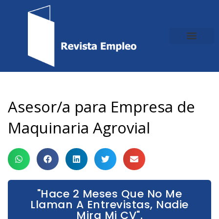
Ir
al
contenido
Asesor/a para Empresa de
Maquinaria Agrovial
"Hace 2 Meses Que No Me
Llaman A Entrevistas, Nadie
Mira Mi CV".