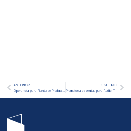
ANTERIOR
SIGUIENTE
Ant
Sig
Operario/a para Planta de Producción
Promotor/a de ventas para Radio -Tierra Del Fuego