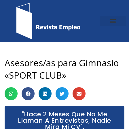
Ir
al
contenido
Asesores/as para Gimnasio
«SPORT CLUB»
"Hace 2 Meses Que No Me
Llaman A Entrevistas, Nadie
Mira Mi CV".