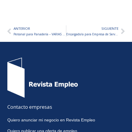
ANTERIOR
SIGUIENTE
Ant
Sig
Personal para Panadería – VARIAS VACANTES A CUBRIR
Encargado/a para Empresa de Servicios de Limpieza
Contacto empresas
Quiero anunciar mi negocio en Revista Empleo
Quiero publicar una oferta de empleo