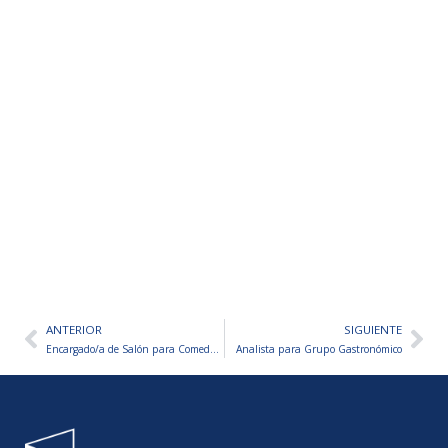
ANTERIOR
SIGUIENTE
Ant
Sig
Encargado/a de Salón para Comedor Industrial
Analista para Grupo Gastronómico