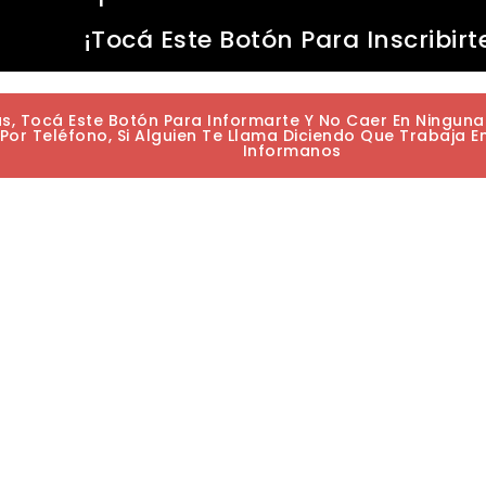
¡Tocá Este Botón Para Inscribirt
as, Tocá Este Botón Para Informarte Y No Caer En Ningun
or Teléfono, Si Alguien Te Llama Diciendo Que Trabaja E
Informanos