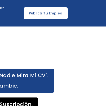
edes
Publicá Tu Empleo
Nadie Mira Mi CV".
Cambie.
Suscripción.