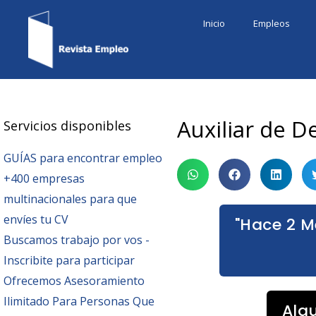
Ir
Inicio
Empleos
al
contenido
Auxiliar de 
Servicios disponibles
GUÍAS para encontrar empleo
+400 empresas
multinacionales para que
envíes tu CV
"Hace 2 M
Buscamos trabajo por vos -
Inscribite para participar
Ofrecemos Asesoramiento
Ilimitado Para Personas Que
Alg