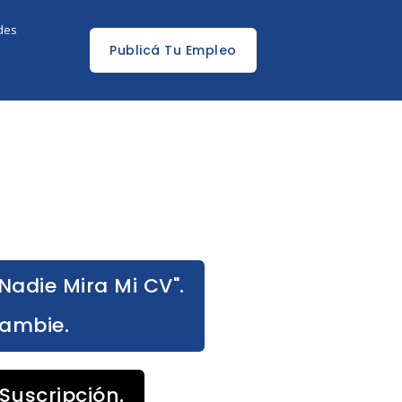
edes
Publicá Tu Empleo
Nadie Mira Mi CV".
Cambie.
Suscripción.