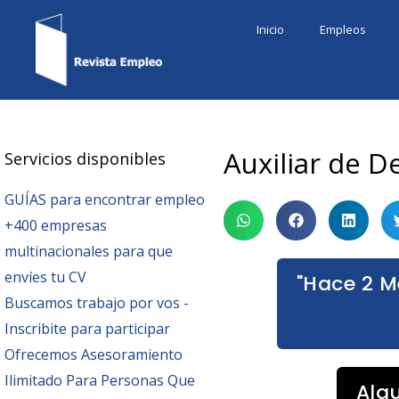
Ir
Inicio
Empleos
al
contenido
Auxiliar de 
Servicios disponibles
GUÍAS para encontrar empleo
+400 empresas
multinacionales para que
envíes tu CV
"Hace 2 M
Buscamos trabajo por vos -
Inscribite para participar
Ofrecemos Asesoramiento
Ilimitado Para Personas Que
Alg