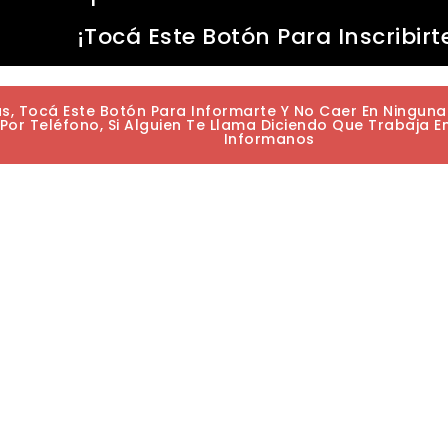
¡Tocá Este Botón Para Inscribirt
as, Tocá Este Botón Para Informarte Y No Caer En Ningun
or Teléfono, Si Alguien Te Llama Diciendo Que Trabaja E
Informanos