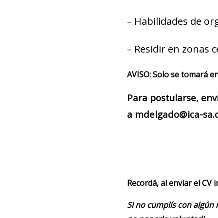
– Habilidades de or
– Residir en zonas c
AVISO: Solo se tomará en
Para postularse, env
a mdelgado@ica-sa.co
Recordá, al enviar el CV 
Si no cumplís con algún 