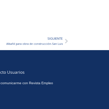
SIGUIENTE
Siguiente
Albañil para obra de construcción-San Luis
cto Usuarios
 comunicarme con Revista Empleo