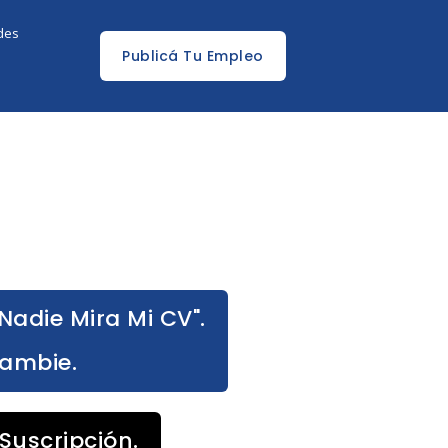
edes
Publicá Tu Empleo
Nadie Mira Mi CV".
Cambie.
Suscripción.