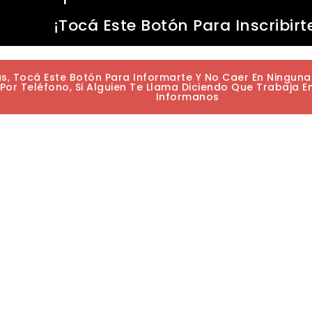
¡Tocá Este Botón Para Inscribirt
as, Tocá Este Botón Para Informarte Y No Caer En Ningun
or Teléfono, Si Alguien Te Llama Diciendo Que Trabaja E
Informanos