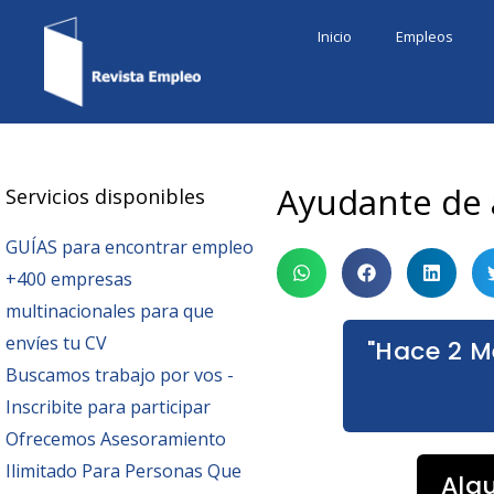
Ir
Inicio
Empleos
al
contenido
Ayudante de 
Servicios disponibles
GUÍAS para encontrar empleo
+400 empresas
multinacionales para que
envíes tu CV
"Hace 2 M
Buscamos trabajo por vos -
Inscribite para participar
Ofrecemos Asesoramiento
Ilimitado Para Personas Que
Alg