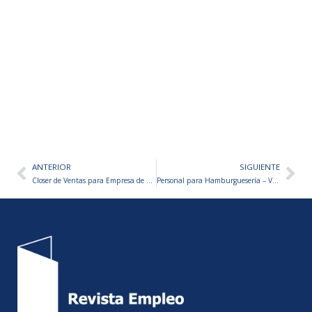
ANTERIOR
SIGUIENTE
Ant
Sig
Closer de Ventas para Empresa de Productos Intangibles
Personal para Hamburguesería – VARIOS PUESTOS A CUBRIR