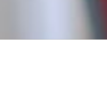
Conseguí tu primer empl
Creemos que todos tienen derecho a trabajar, y para eso es
fundamental pasar por un primer empleo que nos permita
a tener experiencia.
Por eso, en 2016, fundamos Revista Empleo con la misión d
publicar ofertas de trabajo que no requieren experiencia pr