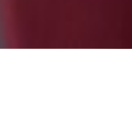
eo
 empezar
Partne
e sólo
evia.