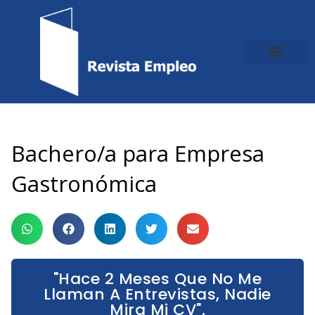
Ir
al
contenido
Bachero/a para Empresa
Gastronómica
"Hace 2 Meses Que No Me
Llaman A Entrevistas, Nadie
Mira Mi CV".