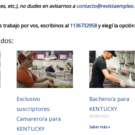
es, etc.), no dudes en avisarnos a
contacto@revistaempleo
trabajo por vos, escribinos al
1136732958
y elegí la opción
ados:
Exclusivo
Bachero/a para
suscriptores:
KENTUCKY
05/08/2026
Camarero/a para
Saber más »
KENTUCKY