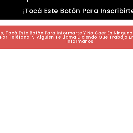
¡Tocá Este Botón Para Inscribirt
as, Tocá Este Botón Para Informarte Y No Caer En Ningun
or Teléfono, Si Alguien Te Llama Diciendo Que Trabaja E
Informanos