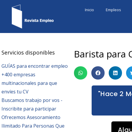
Ir
Inicio
Empleos
al
contenido
Barista para 
Servicios disponibles
GUÍAS para encontrar empleo
+400 empresas
multinacionales para que
envíes tu CV
"Hace 2 M
Buscamos trabajo por vos -
Inscribite para participar
Ofrecemos Asesoramiento
Ilimitado Para Personas Que
Alg