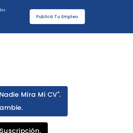
edes
Publicá Tu Empleo
Nadie Mira Mi CV".
Cambie.
Suscripción.