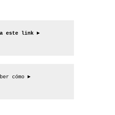
¿Te gustaría conseguir trabajo más rápido? Ingresá a este link ► 
Cuidate de las estafas, ingresá a este link para saber cómo ► 