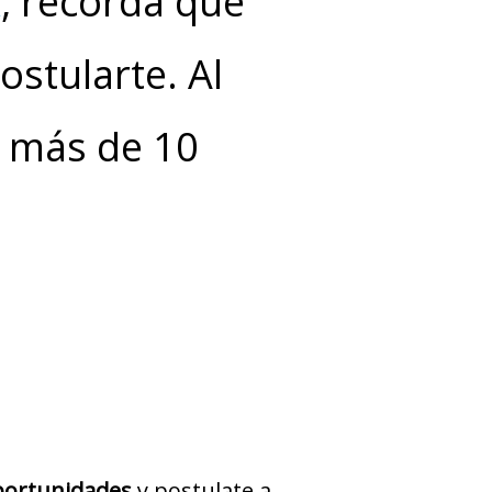
K
, recordá que
stularte. Al
y más de 10
ortunidades
y postulate a