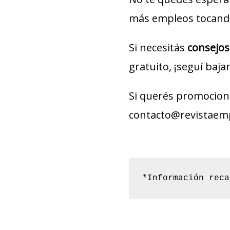
más empleos tocando
Si necesitás
consejos
gratuito, ¡seguí baja
Si querés promociona
contacto@revistaem
*Información reca