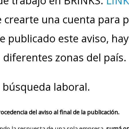
 de trabajo en BRINKS:
LIN
 crearte una cuenta para po
 publicado este aviso, ha
 diferentes zonas del país.
u búsqueda laboral.
cedencia del aviso al final de la publicación.
ndo la respuesta de una sola empresa,
sumá op