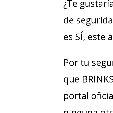
¿Te gustarí
de segurida
es SÍ, este 
Por tu segu
que BRINKS
portal ofici
ninguna otr