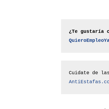
QuieroEmpleoY
AntiEstafas.c