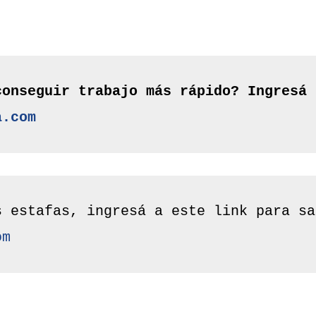
a.com
om