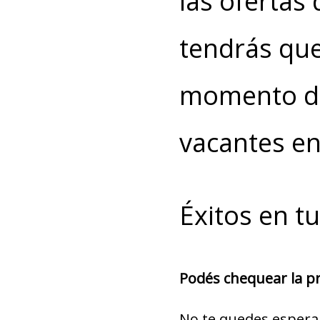
las ofertas
tendrás que
momento de
vacantes en
Éxitos en t
Podés chequear la pro
No te quedes espera