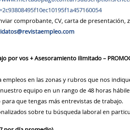
d=2c93808495f10ec10195f1a457160054
nviar comprobante, CV, carta de presentación, 
idatos@revistaempleo.com
jo por vos + Asesoramiento ilimitado – PRO
a empleos en las zonas y rubros que nos indiqu
nuestro equipo en un rango de 48 horas hábile
para que tengas más entrevistas de trabajo.
nalizados sobre tu búsqueda laboral en particu
57 por día promedio).