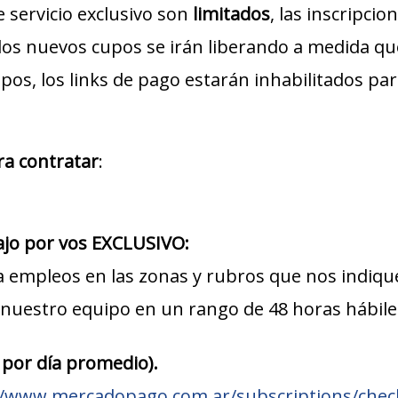
e servicio exclusivo son
limitados
, las inscripci
los nuevos cupos se irán liberando a medida q
upos, los links de pago estarán inhabilitados pa
ra contratar
:
jo por vos EXCLUSIVO:
a empleos en las zonas y rubros que nos indiqu
nuestro equipo en un rango de 48 horas hábile
 por día promedio).
//www.mercadopago.com.ar/subscriptions/chec