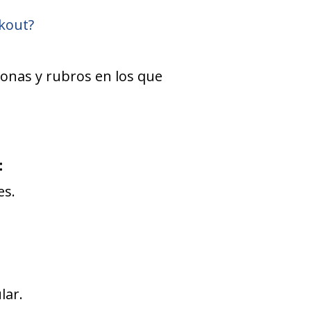
kout?
zonas y rubros en los que
:
es.
lar.