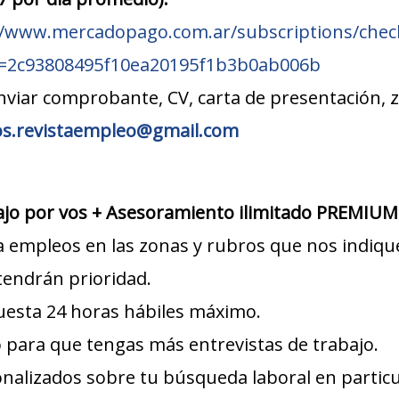
//www.mercadopago.com.ar/subscriptions/chec
d=2c93808495f10ea20195f1b3b0ab006b
nviar comprobante, CV, carta de presentación, 
os.revistaempleo@gmail.com
jo por vos + Asesoramiento ilimitado PREMIUM
a empleos en las zonas y rubros que nos indiqu
tendrán prioridad.
uesta 24 horas hábiles máximo.
para que tengas más entrevistas de trabajo.
nalizados sobre tu búsqueda laboral en particu