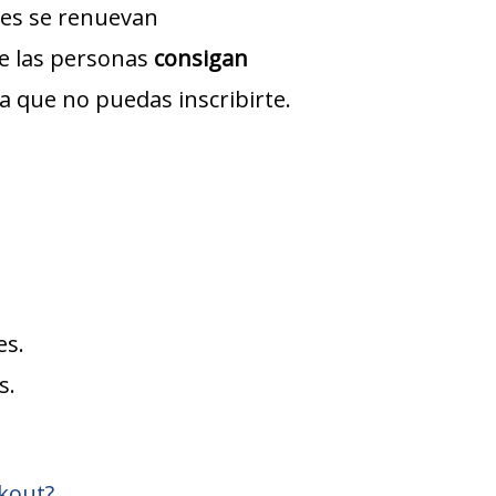
ones se renuevan
ue las personas
consigan
ra que no puedas inscribirte.
es.
s.
kout?