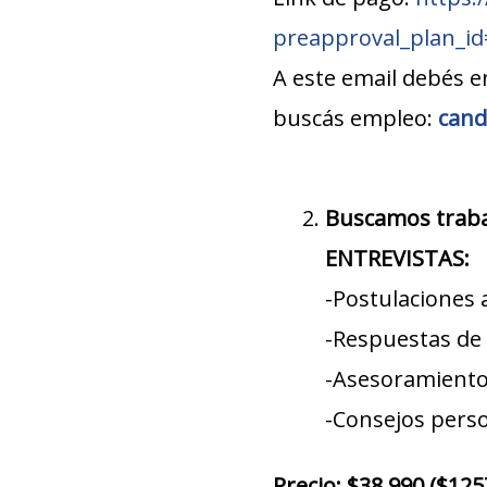
preapproval_plan_i
A este email debés e
buscás empleo:
cand
Buscamos traba
ENTREVISTAS:
-Postulaciones 
-Respuestas de 
-Asesoramiento 
-Consejos perso
Precio: $38.990 ($12