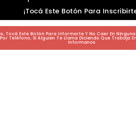
¡Tocá Este Botón Para Inscribirt
as, Tocá Este Botón Para Informarte Y No Caer En Ningun
or Teléfono, Si Alguien Te Llama Diciendo Que Trabaja E
Informanos