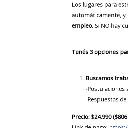
Los lugares para est
automáticamente, y 
empleo
. Si NO hay c
Tenés 3 opciones pa
Buscamos traba
-Postulaciones 
-Respuestas de 
Precio: $24.990 ($806
Link de pago:
https: