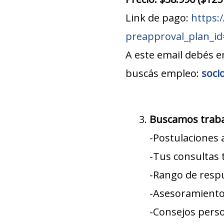
Link de pago:
https:
preapproval_plan_i
A este email debés e
buscás empleo:
soci
Buscamos traba
-Postulaciones 
-Tus consultas 
-Rango de resp
-Asesoramiento 
-Consejos perso