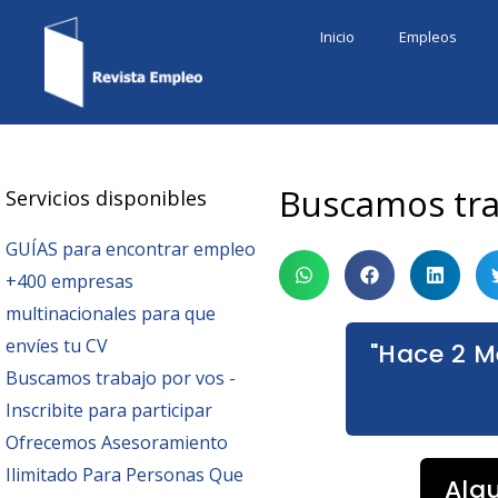
Ir
Inicio
Empleos
al
contenido
Buscamos trab
Servicios disponibles
GUÍAS para encontrar empleo
+400 empresas
multinacionales para que
envíes tu CV
"Hace 2 M
Buscamos trabajo por vos -
Inscribite para participar
Ofrecemos Asesoramiento
Ilimitado Para Personas Que
Alg