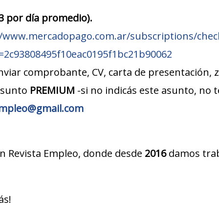
93 por día promedio).
//www.mercadopago.com.ar/subscriptions/chec
d=2c93808495f10eac0195f1bc21b90062
nviar comprobante, CV, carta de presentación, 
asunto
PREMIUM
-si no indicás este asunto, no
aempleo@gmail.com
 en Revista Empleo, donde desde
2016
damos traba
ás!