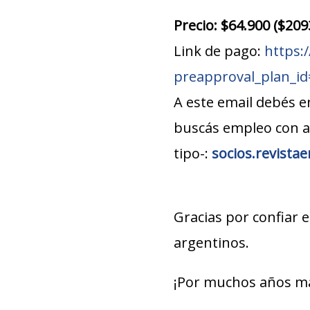
Precio: $64.900 ($20
Link de pago:
https:
preapproval_plan_i
A este email debés e
buscás empleo con 
tipo-:
socios.revist
Gracias por confiar
argentinos.
¡Por muchos años m