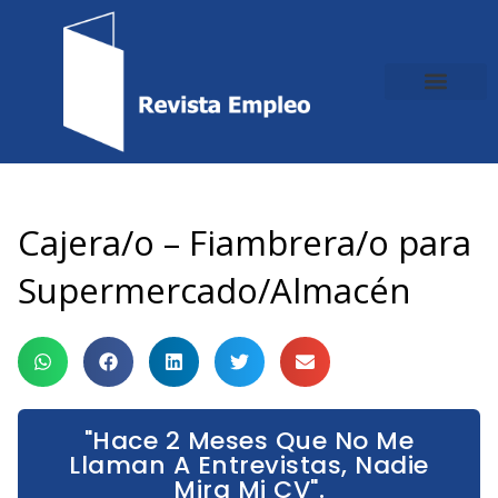
Ir
al
contenido
Cajera/o – Fiambrera/o para
Supermercado/Almacén
"Hace 2 Meses Que No Me
Llaman A Entrevistas, Nadie
Mira Mi CV".