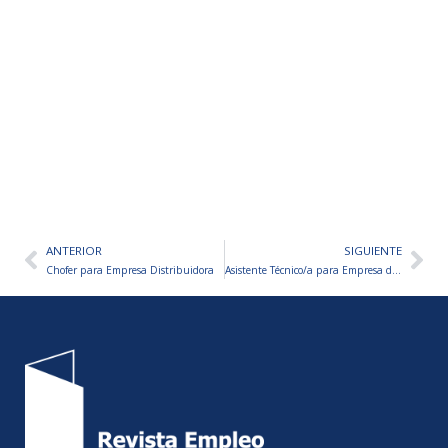
ANTERIOR
SIGUIENTE
Ant
Sig
Chofer para Empresa Distribuidora
Asistente Técnico/a para Empresa de Gabinetes Metálicos