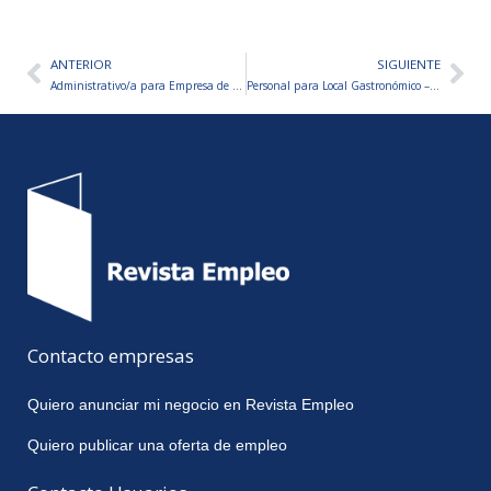
ANTERIOR
SIGUIENTE
Ant
Sig
Administrativo/a para Empresa de Ingeniería
Personal para Local Gastronómico – VARIOS PUESTOS A CUBRIR
Contacto empresas
Quiero anunciar mi negocio en Revista Empleo
Quiero publicar una oferta de empleo