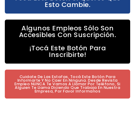
Esto Cambie.
Algunos Empleos Sólo Son
Accesibles Con Suscripción.
¡Tocá Este Botón Para
Inscribirte!
Cuidate De Las Estafas, Tocá Este Botón Para
Informarte Y No Caer En Ninguna. Desde Revista
Empleo NUNCA Te Vamos A Llamar Por Teléfono, Si
Alguien Te Llama Diciendo Que Trabaja En Nuestra
Empresa, Por Favor Informanos