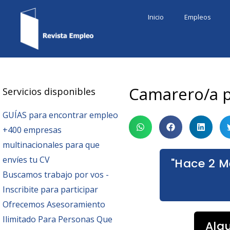
Ir
Inicio
Empleos
al
contenido
Camarero/a p
Servicios disponibles
GUÍAS para encontrar empleo
+400 empresas
multinacionales para que
envíes tu CV
"Hace 2 M
Buscamos trabajo por vos -
Inscribite para participar
Ofrecemos Asesoramiento
Ilimitado Para Personas Que
Alg