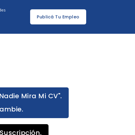
edes
Publicá Tu Empleo
Nadie Mira Mi CV".
Cambie.
Suscripción.