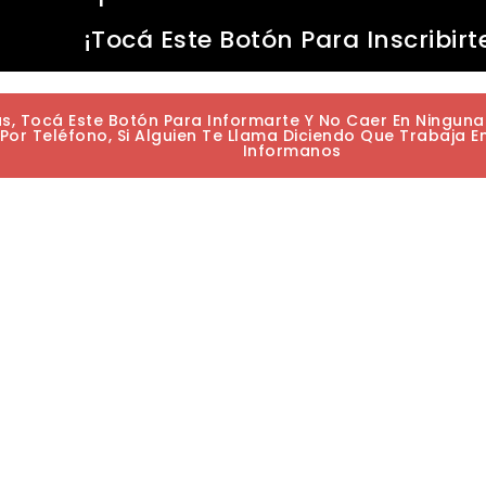
¡Tocá Este Botón Para Inscribirt
as, Tocá Este Botón Para Informarte Y No Caer En Ningun
or Teléfono, Si Alguien Te Llama Diciendo Que Trabaja E
Informanos