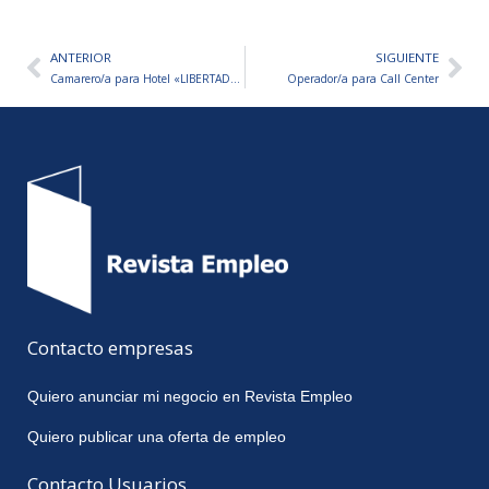
ANTERIOR
SIGUIENTE
Ant
Sig
Camarero/a para Hotel «LIBERTADOR»
Operador/a para Call Center
Contacto empresas
Quiero anunciar mi negocio en Revista Empleo
Quiero publicar una oferta de empleo
Contacto Usuarios