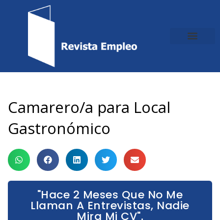
Ir
al
contenido
Camarero/a para Local
Gastronómico
"Hace 2 Meses Que No Me
Llaman A Entrevistas, Nadie
Mira Mi CV".