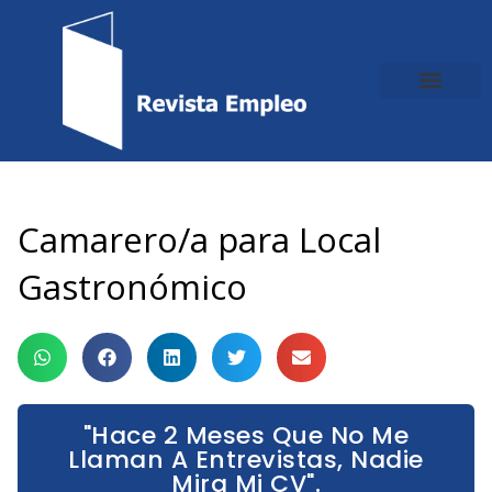
Ir
al
contenido
Camarero/a para Local
Gastronómico
"Hace 2 Meses Que No Me
Llaman A Entrevistas, Nadie
Mira Mi CV".