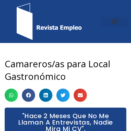
Ir
al
contenido
Camareros/as para Local
Gastronómico
"Hace 2 Meses Que No Me
Llaman A Entrevistas, Nadie
Mira Mi CV".