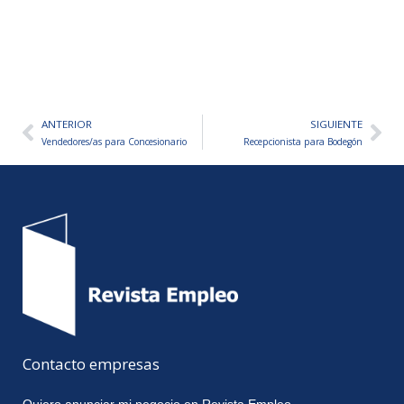
ANTERIOR
SIGUIENTE
Ant
Sig
Vendedores/as para Concesionario
Recepcionista para Bodegón
Contacto empresas