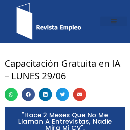
Ir
al
contenido
Capacitación Gratuita en IA
– LUNES 29/06
"Hace 2 Meses Que No Me
Llaman A Entrevistas, Nadie
Mira Mi CV".