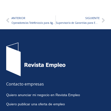
ANTERIOR
SIGUIENTE
Ant
Sig
Operadores/as Telefónico/a para Agencia de Cobranzas
Supervisor/a de Garantías para Empresa de Productos Eléctricos
Contacto empresas
Quiero anunciar mi negocio en Revista Empleo
Quiero publicar una oferta de empleo