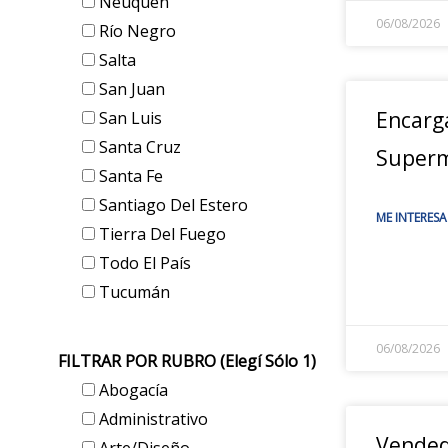
Neuquén
06/08/2026
Río Negro
Salta
San Juan
Encarg
San Luis
Santa Cruz
Super
Santa Fe
Santiago Del Estero
ME INTERESA
Tierra Del Fuego
Todo El País
Tucumán
06/08/2026
FILTRAR POR RUBRO (elegí Sólo 1)
Abogacía
Administrativo
Vended