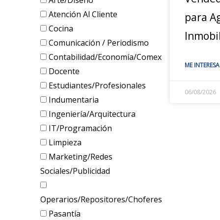
Arte/Diseño
Atención Al Cliente
para A
Cocina
Inmobil
Comunicación / Periodismo
Contabilidad/Economía/Comex
ME INTERESA
Docente
Estudiantes/Profesionales
06/08/2026
Indumentaria
Ingeniería/Arquitectura
IT/Programación
Limpieza
Marketing/Redes
Sociales/Publicidad
Operarios/Repositores/Choferes
Pasantía