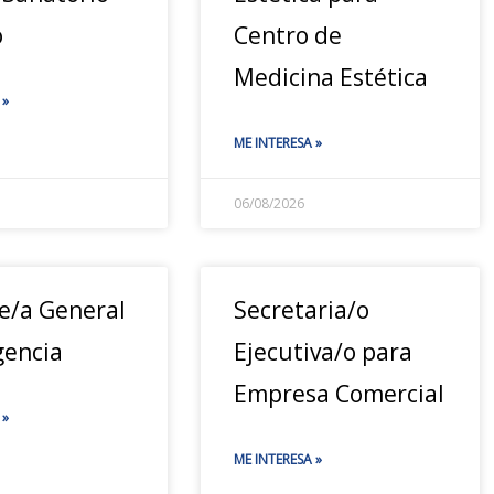
o
Centro de
Medicina Estética
 »
ME INTERESA »
06/08/2026
e/a General
Secretaria/o
gencia
Ejecutiva/o para
Empresa Comercial
 »
ME INTERESA »