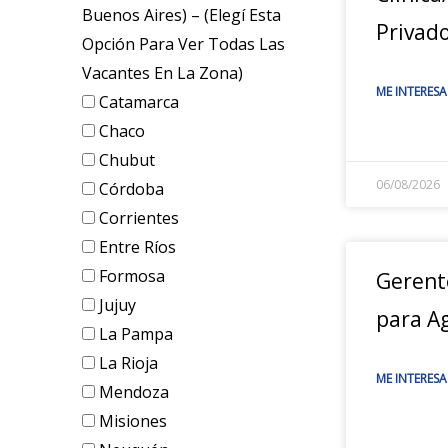
Buenos Aires) – (elegí Esta
Privad
Opción Para Ver Todas Las
Vacantes En La Zona)
ME INTERESA
Catamarca
Chaco
Chubut
06/08/2026
Córdoba
Corrientes
Entre Ríos
Formosa
Gerent
Jujuy
para A
La Pampa
La Rioja
ME INTERESA
Mendoza
Misiones