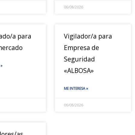
06/08/2026
ado/a para
Vigilador/a para
mercado
Empresa de
Seguridad
 »
«ALBOSA»
ME INTERESA »
06/08/2026
ores/as