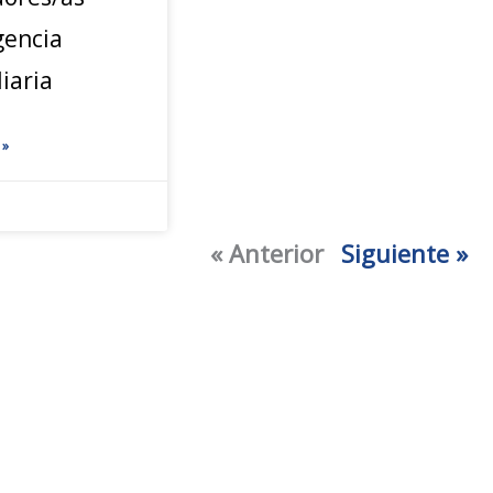
gencia
iaria
 »
« Anterior
Siguiente »