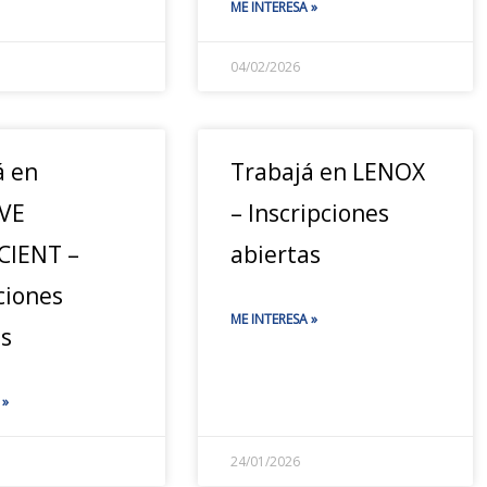
ME INTERESA »
04/02/2026
á en
Trabajá en LENOX
VE
– Inscripciones
CIENT –
abiertas
ciones
ME INTERESA »
as
 »
24/01/2026