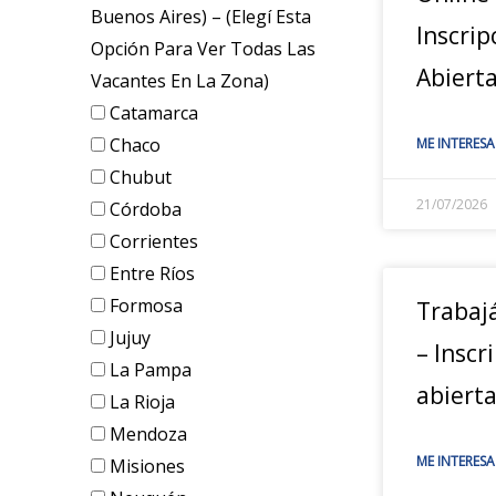
Buenos Aires) – (elegí Esta
Inscrip
Opción Para Ver Todas Las
Abiert
Vacantes En La Zona)
Catamarca
Chaco
ME INTERESA
Chubut
21/07/2026
Córdoba
Corrientes
Entre Ríos
Formosa
Trabaj
Jujuy
– Inscr
La Pampa
abiert
La Rioja
Mendoza
ME INTERESA
Misiones