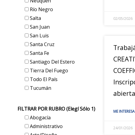
Neuquén
Río Negro
Salta
02/05/2026
San Juan
San Luis
Santa Cruz
Trabaj
Santa Fe
CREATI
Santiago Del Estero
COEFFI
Tierra Del Fuego
Todo El País
Inscrip
Tucumán
abiert
FILTRAR POR RUBRO (elegí Sólo 1)
ME INTERESA
Abogacía
Administrativo
24/01/2026