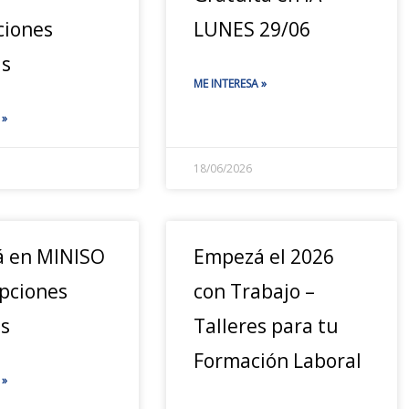
ciones
LUNES 29/06
as
ME INTERESA »
 »
18/06/2026
á en MINISO
Empezá el 2026
ipciones
con Trabajo –
as
Talleres para tu
Formación Laboral
 »