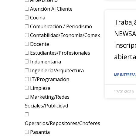
Arte/Diseño
Atención Al Cliente
Cocina
Trabaj
Comunicación / Periodismo
NEWSA
Contabilidad/Economía/Comex
Docente
Inscrip
Estudiantes/Profesionales
abiert
Indumentaria
Ingeniería/Arquitectura
ME INTERESA
IT/Programación
Limpieza
17/01/2026
Marketing/Redes
Sociales/Publicidad
Operarios/Repositores/Choferes
Pasantía