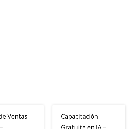
 de Ventas
Capacitación
–
Gratuita en IA –