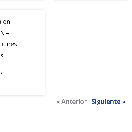
á en
N –
ciones
as
 »
« Anterior
Siguiente »