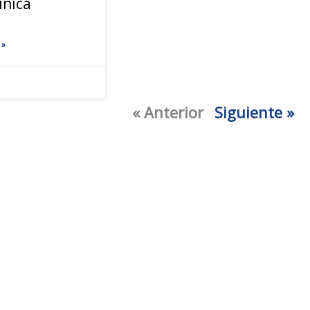
ínica
 »
« Anterior
Siguiente »