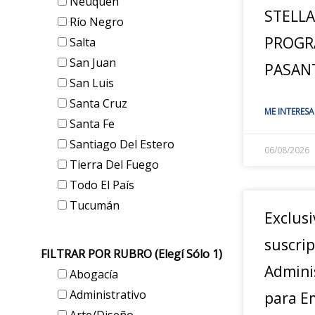
Neuquén
STELLA
Río Negro
PROGR
Salta
San Juan
PASAN
San Luis
Santa Cruz
ME INTERESA
Santa Fe
Santiago Del Estero
06/08/2026
Tierra Del Fuego
Todo El País
Tucumán
Exclusi
suscrip
FILTRAR POR RUBRO (elegí Sólo 1)
Admini
Abogacía
Administrativo
para E