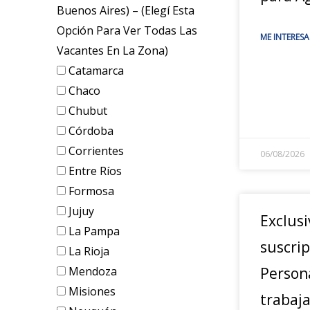
Buenos Aires) – (elegí Esta
Opción Para Ver Todas Las
ME INTERESA
Vacantes En La Zona)
Catamarca
Chaco
Chubut
Córdoba
Corrientes
06/08/2026
Entre Ríos
Formosa
Jujuy
Exclusi
La Pampa
suscrip
La Rioja
Mendoza
Person
Misiones
trabaja