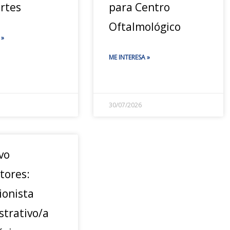
rtes
para Centro
Oftalmológico
 »
ME INTERESA »
30/07/2026
vo
tores:
ionista
strativo/a