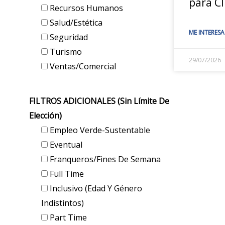
para Cl
Recursos Humanos
Salud/Estética
ME INTERESA
Seguridad
Turismo
29/07/2026
Ventas/Comercial
FILTROS ADICIONALES (sin Límite De
Elección)
Empleo Verde-Sustentable
Eventual
Franqueros/Fines De Semana
Full Time
Inclusivo (edad Y Género
Indistintos)
Part Time