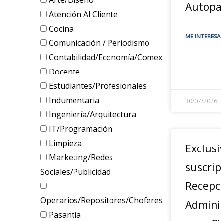
Arte/Diseño
Autopa
Atención Al Cliente
Cocina
ME INTERESA
Comunicación / Periodismo
Contabilidad/Economía/Comex
Docente
Estudiantes/Profesionales
Indumentaria
30/07/2026
Ingeniería/Arquitectura
IT/Programación
Limpieza
Exclusi
Marketing/Redes
suscrip
Sociales/Publicidad
Recepc
Operarios/Repositores/Choferes
Admini
Pasantía