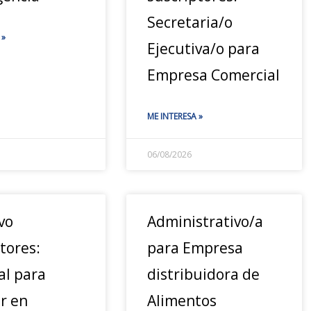
Secretaria/o
 »
Ejecutiva/o para
Empresa Comercial
ME INTERESA »
06/08/2026
vo
Administrativo/a
tores:
para Empresa
al para
distribuidora de
r en
Alimentos