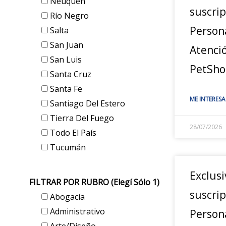
Neuquén
suscrip
Río Negro
Person
Salta
San Juan
Atenci
San Luis
PetSho
Santa Cruz
Santa Fe
ME INTERESA
Santiago Del Estero
Tierra Del Fuego
28/07/2026
Todo El País
Tucumán
Exclusi
FILTRAR POR RUBRO (elegí Sólo 1)
suscrip
Abogacía
Administrativo
Person