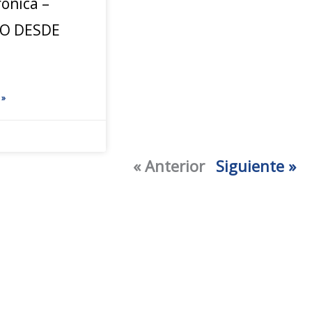
rónica –
JO DESDE
 »
« Anterior
Siguiente »