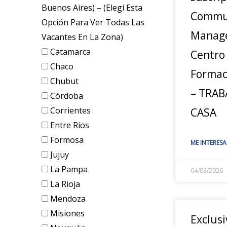
Buenos Aires) – (elegí Esta
Commu
Opción Para Ver Todas Las
Manage
Vacantes En La Zona)
Catamarca
Centro
Chaco
Formac
Chubut
– TRAB
Córdoba
Corrientes
CASA
Entre Ríos
Formosa
ME INTERESA
Jujuy
La Pampa
04/08/2026
La Rioja
Mendoza
Misiones
Exclusi