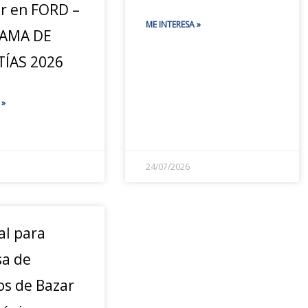
ar en FORD –
ME INTERESA »
AMA DE
ÍAS 2026
 »
24/07/2026
al para
a de
os de Bazar