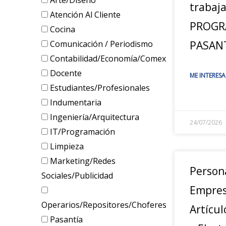
Arte/Diseño
trabaj
Atención Al Cliente
PROGR
Cocina
Comunicación / Periodismo
PASANT
Contabilidad/Economía/Comex
Docente
ME INTERESA
Estudiantes/Profesionales
Indumentaria
Ingeniería/Arquitectura
24/07/2026
IT/Programación
Limpieza
Marketing/Redes
Person
Sociales/Publicidad
Empres
Operarios/Repositores/Choferes
Artícul
Pasantía