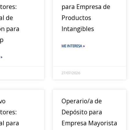
tores:
para Empresa de
al de
Productos
ón para
Intangibles
p
ME INTERESA »
 »
27/07/2026
vo
Operario/a de
tores:
Depósito para
al para
Empresa Mayorista