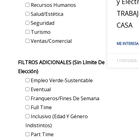
y Elect
Recursos Humanos
TRABA
Salud/Estética
Seguridad
CASA
Turismo
Ventas/Comercial
ME INTERESA
17/07/2026
FILTROS ADICIONALES (sin Límite De
Elección)
Empleo Verde-Sustentable
Eventual
Franqueros/Fines De Semana
Full Time
Inclusivo (edad Y Género
Indistintos)
Part Time