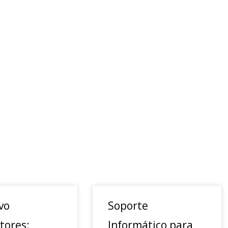
vo
Soporte
tores:
Informático para