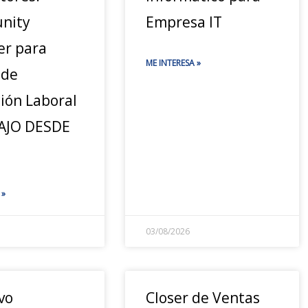
nity
Empresa IT
r para
ME INTERESA »
 de
ión Laboral
AJO DESDE
 »
03/08/2026
vo
Closer de Ventas