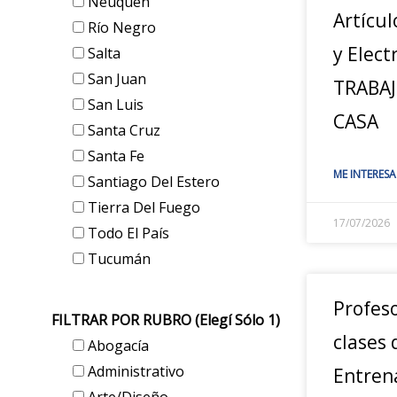
Neuquén
Artícul
Río Negro
y Elect
Salta
San Juan
TRABA
San Luis
CASA
Santa Cruz
Santa Fe
ME INTERESA
Santiago Del Estero
Tierra Del Fuego
17/07/2026
Todo El País
Tucumán
Profes
FILTRAR POR RUBRO (elegí Sólo 1)
clases 
Abogacía
Administrativo
Entren