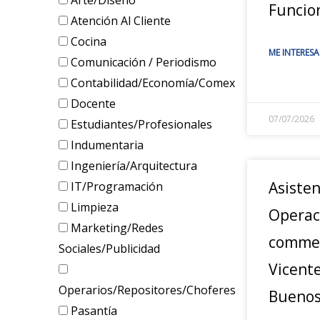
Arte/Diseño
Funcio
Atención Al Cliente
Cocina
ME INTERESA
Comunicación / Periodismo
Contabilidad/Economía/Comex
Docente
07/07/2026
Estudiantes/Profesionales
Indumentaria
Ingeniería/Arquitectura
Asiste
IT/Programación
Limpieza
Operac
Marketing/Redes
commer
Sociales/Publicidad
Vicente
Operarios/Repositores/Choferes
Buenos
Pasantía