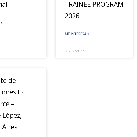
nal
TRAINEE PROGRAM
2026
 »
ME INTERESA »
07/07/2026
nte de
iones E-
ce –
 López,
 Aires