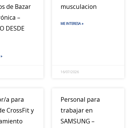
os de Bazar
musculacion
rónica –
ME INTERESA »
JO DESDE
 »
16/07/2026
or/a para
Personal para
de CrossFit y
trabajar en
amiento
SAMSUNG –