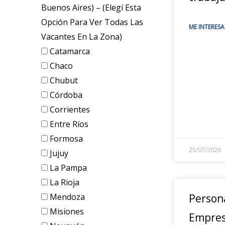
Buenos Aires) – (elegí Esta
Opción Para Ver Todas Las
ME INTERESA
Vacantes En La Zona)
Catamarca
Chaco
Chubut
Córdoba
Corrientes
Entre Ríos
Formosa
25/07/2026
Jujuy
La Pampa
La Rioja
Mendoza
Person
Misiones
Empres